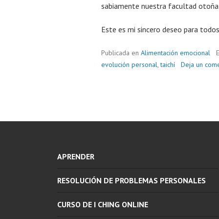
sabiamente nuestra facultad otoñal 
Este es mi sincero deseo para todos 
Publicada en
Alimentación emocional
evolución personal
,
taichí
Deja un come
APRENDER
RESOLUCIÓN DE PROBLEMAS PERSONALES
CURSO DE I CHING ONLINE