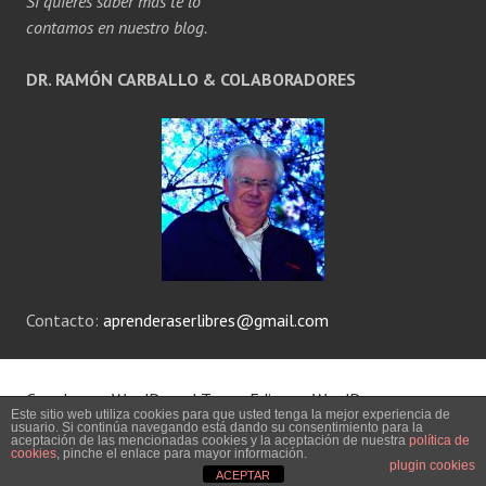
Si quieres saber más te lo
contamos en nuestro blog.
DR. RAMÓN CARBALLO & COLABORADORES
Contacto:
aprenderaserlibres@gmail.com
Creado con WordPress
|
Tema: Edin por
WordPress.com
.
Este sitio web utiliza cookies para que usted tenga la mejor experiencia de
usuario. Si continúa navegando está dando su consentimiento para la
aceptación de las mencionadas cookies y la aceptación de nuestra
política de
AVISO LEGAL
cookies
, pinche el enlace para mayor información.
plugin cookies
ACEPTAR