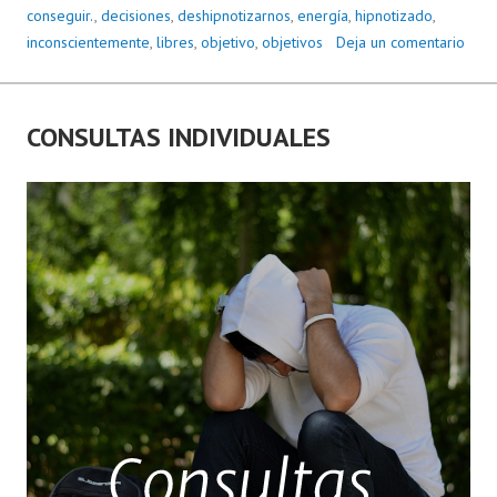
conseguir.
,
decisiones
,
deshipnotizarnos
,
energía
,
hipnotizado
,
inconscientemente
,
libres
,
objetivo
,
objetivos
Deja un comentario
CONSULTAS INDIVIDUALES