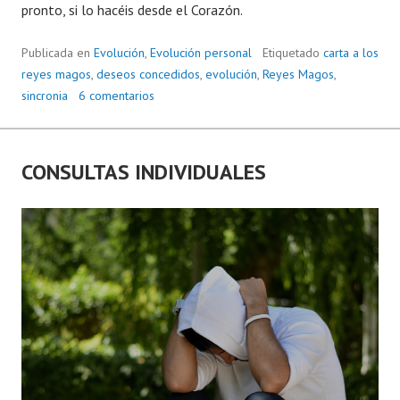
pronto, si lo hacéis desde el Corazón.
Publicada en
Evolución
,
Evolución personal
Etiquetado
carta a los
reyes magos
,
deseos concedidos
,
evolución
,
Reyes Magos
,
sincronia
6 comentarios
CONSULTAS INDIVIDUALES