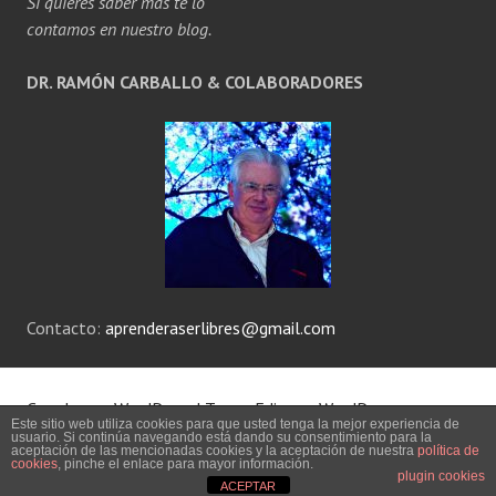
Si quieres saber más te lo
contamos en nuestro blog.
DR. RAMÓN CARBALLO & COLABORADORES
Contacto:
aprenderaserlibres@gmail.com
Creado con WordPress
|
Tema: Edin por
WordPress.com
.
Este sitio web utiliza cookies para que usted tenga la mejor experiencia de
usuario. Si continúa navegando está dando su consentimiento para la
aceptación de las mencionadas cookies y la aceptación de nuestra
política de
AVISO LEGAL
cookies
, pinche el enlace para mayor información.
plugin cookies
ACEPTAR