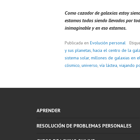
Como cazador de galaxias estoy siend
estamos todos siendo llevados por todo
inimaginable y en eso estamos.
Publicada en
Evolución personal
Etiqu
y sus planetas
,
hacia el centro de la gal
sistema solar
,
millones de galaxias en e
cósmico
,
universo
,
vía láctea
,
viajando po
APRENDER
RESOLUCIÓN DE PROBLEMAS PERSONALES