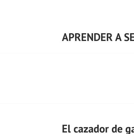
Saltar
al
contenido
APRENDER A SE
El cazador de g