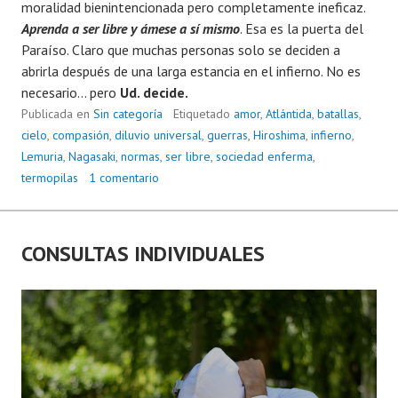
moralidad bienintencionada pero completamente ineficaz.
Aprenda a ser libre y ámese a sí mismo
. Esa es la puerta del
Paraíso. Claro que muchas personas solo se deciden a
abrirla después de una larga estancia en el infierno. No es
necesario… pero
Ud. decide.
Publicada en
Sin categoría
Etiquetado
amor
,
Atlántida
,
batallas
,
cielo
,
compasión
,
diluvio universal
,
guerras
,
Hiroshima
,
infierno
,
Lemuria
,
Nagasaki
,
normas
,
ser libre
,
sociedad enferma
,
termopilas
1 comentario
CONSULTAS INDIVIDUALES