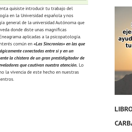
nta quisiste introducir tu trabajo del
ogía en la Universidad española y nos
gía general de la universidad Autónoma que
Poveda donde diste unas magníficas
 Eneagrama aplicadas a la psicopatología.
interés común en
«Las Sincronías» en las que
mágicamente conectadas entre si y en un
te la chistera de un gran prestidigitador de
eveladores que cautivan nuestra atención.
Lo
no la
vivencia de este hecho en nuestras
uentros.
LIBR
CARB