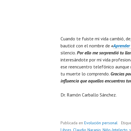
Cuando te fuiste mi vida cambió, de
bauticé con el nombre de
«
Aprender 
silencio.
Por ello me sorprendió tu ll
interesándote por mi vida profesion
ese reencuentro telefónico aunque n
tu muerte lo comprendo.
Gracias por
influencia que aquellos encuentros tu
Dr. Ramón Carballo Sánchez.
Publicada en
Evolución personal
Etiqu
Libres
,
Claudio Naranjo
,
Niño-Intelecto
,
s