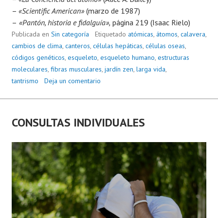
–
«Scientific American»
(marzo de 1987)
–
«Pantón, historia e fidalguía»,
página 219 (Isaac Rielo)
Publicada en
Sin categoría
Etiquetado
atómicas
,
átomos
,
calavera
,
cambios de clima
,
canteros
,
células hepáticas
,
células oseas
,
códigos genéticos
,
esqueleto
,
esqueleto humano
,
estructuras
moleculares
,
fibras musculares
,
jardín zen
,
larga vida
,
tantrismo
Deja un comentario
CONSULTAS INDIVIDUALES