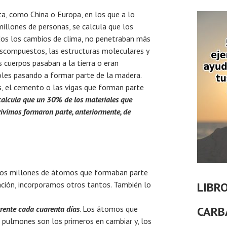
a, como China o Europa, en los que a lo
millones de personas, se calcula que los
odos los cambios de clima, no penetraban más
escompuestos, las estructuras moleculares y
cuerpos pasaban a la tierra o eran
boles pasando a formar parte de la madera.
los, el cemento o las vigas que forman parte
calcula que un 30% de los materiales que
vivimos formaron parte, anteriormente, de
amos millones de átomos que formaban parte
ración, incorporamos otros tantos. También lo
LIBR
erente cada cuarenta días
. Los átomos que
CARB
 pulmones son los primeros en cambiar y, los