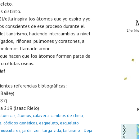
eleto.
s distinto.
/ella inspira los átomos que yo espiro y yo
omos conscientes de ese proceso durante el
el tantrismo, haciendo intercambios a nivel
ígados, riñones, pulmones y corazones, a
 podemos llamarle amor.
s que hacen que los átomos formen parte de
 o células oseas.
da!
ientes referencias bibliográficas:
 Bailey)
87)
a 219 (Isaac Rielo)
atómicas
,
átomos
,
calavera
,
cambios de clima
,
s
,
códigos genéticos
,
esqueleto
,
esqueleto
 musculares
,
jardín zen
,
larga vida
,
tantrismo
Deja