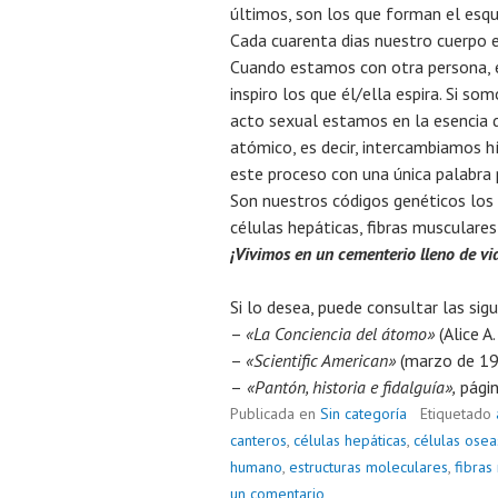
últimos, son los que forman el esqu
Cada cuarenta dias nuestro cuerpo e
Cuando estamos con otra persona, él
inspiro los que él/ella espira. Si s
acto sexual estamos en la esencia d
atómico, es decir, intercambiamos h
este proceso con una única palabra
Son nuestros códigos genéticos lo
células hepáticas, fibras musculares
¡Vivimos en un cementerio lleno de vi
Si lo desea, puede consultar las sigu
–
«La Conciencia del átomo»
(Alice A.
–
«Scientific American»
(marzo de 19
–
«Pantón, historia e fidalguía»,
págin
Publicada en
Sin categoría
Etiquetado
canteros
,
células hepáticas
,
células osea
humano
,
estructuras moleculares
,
fibras
un comentario