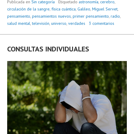
Publicada en
Sin categoría
Etiquetado
astronomía
,
cerebro
,
circulación de la sangre
,
física cuántica
,
Galileo
,
Miguel Servet
,
pensamiento
,
pensamientos nuevos
,
primer pensamiento
,
radio
,
salud mental
,
televisión
,
universo
,
verdades
3 comentarios
CONSULTAS INDIVIDUALES