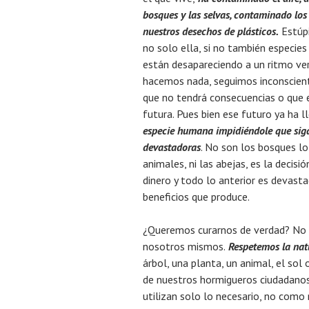
bosques y las selvas, contaminado los 
nuestros desechos de plásticos.
Estúpi
no solo ella, si no también especies
están desapareciendo a un ritmo ve
hacemos nada, seguimos inconscien
que no tendrá consecuencias o que 
futura. Pues bien ese futuro ya ha l
especie humana impidiéndole que siga
devastadoras
. No son los bosques lo
animales, ni las abejas, es la decis
dinero y todo lo anterior es devast
beneficios que produce.
¿Queremos curarnos de verdad? No 
nosotros mismos.
Respetemos la nat
árbol, una planta, un animal, el sol 
de nuestros hormigueros ciudadanos
utilizan solo lo necesario, no com