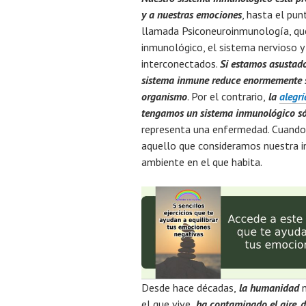
y a nuestras emociones
, hasta el pu
llamada Psiconeuroinmunología, que
inmunológico, el sistema nervioso
interconectados.
Si estamos asustados
sistema inmune reduce enormemente su
organismo
. Por el contrario,
la
alegrí
tengamos un sistema inmunológico sól
representa una enfermedad. Cuando h
aquello que consideramos nuestra in
ambiente en el que habita.
Desde hace décadas,
la humanidad
el que vive,
ha contaminado el aire, d