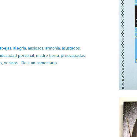
abejas
,
alegría
,
ansiosos
,
armonía
,
asustados
,
vidualidad personal
,
madre tierra
,
preocupados
,
es
,
vecinos
Deja un comentario