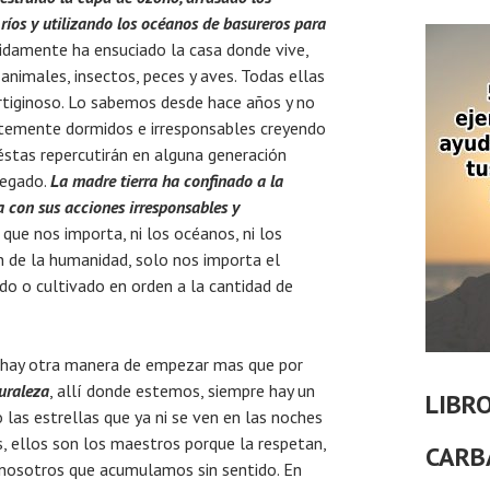
ríos y utilizando los océanos de basureros para
damente ha ensuciado la casa donde vive,
 animales, insectos, peces y aves. Todas ellas
rtiginoso. Lo sabemos desde hace años y no
temente dormidos e irresponsables creyendo
éstas repercutirán en alguna generación
legado.
La madre tierra ha
confinado a la
 con sus acciones irresponsables y
 que nos importa, ni los océanos, ni los
ión de la humanidad, solo nos importa el
ado o cultivado en orden a la cantidad de
hay otra manera de empezar mas que por
uraleza
, allí donde estemos, siempre hay un
LIBR
o las estrellas que ya ni se ven en las noches
, ellos son los maestros porque la respetan,
CARB
o nosotros que acumulamos sin sentido. En