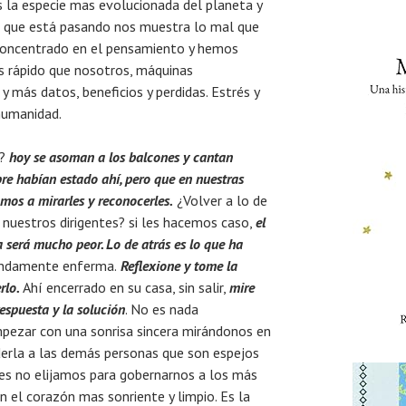
 la especie mas evolucionada del planeta y
o que está pasando nos muestra lo mal que
concentrado en el pensamiento y hemos
s rápido que nosotros, máquinas
y más datos, beneficios y perdidas. Estrés y
humanidad.
o?
hoy se asoman a los balcones y cantan
re habían estado ahí, pero que en nuestras
mos a mirarles y reconocerles.
¿Volver a lo de
nuestros dirigentes? si les hacemos caso,
el
 será mucho peor. Lo de atrás es lo que ha
undamente enferma.
Reflexione y tome la
rlo.
Ahí encerrado en su casa, sin salir,
mire
respuesta y la solución
. No es nada
pezar con una sonrisa sincera mirándonos en
erla a las demás personas que son espejos
es no elijamos para gobernarnos a los más
n el corazón mas sonriente y limpio. Es la