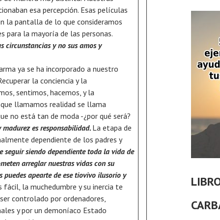
cionaban esa percepción. Esas películas
n la pantalla de lo que consideramos
s para la mayoría de las personas.
s circunstancias y no sus amos y
arma ya se ha incorporado a nuestro
ecuperar la conciencia y la
mos, sentimos, hacemos, y la
 que llamamos realidad se llama
que no está tan de moda -¿por qué será?
 y madurez es responsabilidad.
La etapa de
onalmente dependiente de los padres y
 seguir siendo dependiente toda la vida de
ometen arreglar nuestras vidas con su
s puedes apearte de ese tiovivo ilusorio y
LIBR
 fácil, la
muchedumbre y su inercia te
s ser controlado por ordenadores,
CARB
onales y por un demoníaco Estado