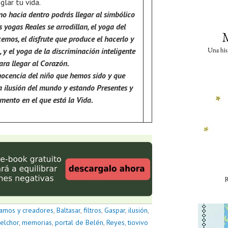
glar tu vida.
o hacia dentro podrás llegar al simbólico
s yogas Reales se arrodillan, el yoga del
mos, el disfrute que produce el hacerlo y
 y el yoga de la discriminación inteligente
ara llegar al Corazón.
inocencia del niño que hemos sido y que
 la ilusión del mundo y estando Presentes y
omento en el que está la Vida.
amos y creadores
,
Baltasar
,
filtros
,
Gaspar
,
ilusión
,
elchor
,
memorias
,
portal de Belén
,
Reyes
,
tiovivo