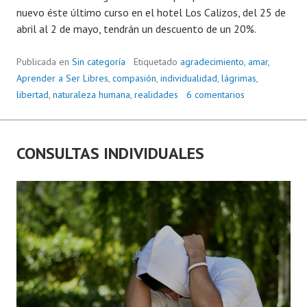
nuevo éste último curso en el hotel Los Calizos, del 25 de
abril al 2 de mayo, tendrán un descuento de un 20%.
Publicada en
Sin categoría
Etiquetado
agradecimiento
,
amar
,
Aprender a Ser Libres
,
compasión
,
individualidad
,
lágrimas
,
libertad
,
naturaleza humana
,
realidades
6 comentarios
CONSULTAS INDIVIDUALES