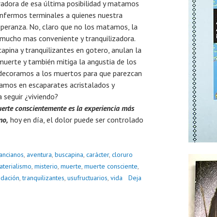
radora de esa última posibilidad y matamos
enfermos terminales a quienes nuestra
speranza. No, claro que no los matamos, la
 mucho mas conveniente y tranquilizadora.
apina y tranquilizantes en gotero, anulan la
 muerte y también mitiga la angustia de los
 decoramos a los muertos para que parezcan
camos en escaparates acristalados y
 seguir ¿viviendo?
erte conscientemente es la experiencia más
no,
hoy en día, el dolor puede ser controlado
ancianos
,
aventura
,
buscapina
,
carácter
,
cloruro
aterialismo
,
misterio
,
muerte
,
muerte consciente
,
edación
,
tranquilizantes
,
usufructuarios
,
vida
Deja