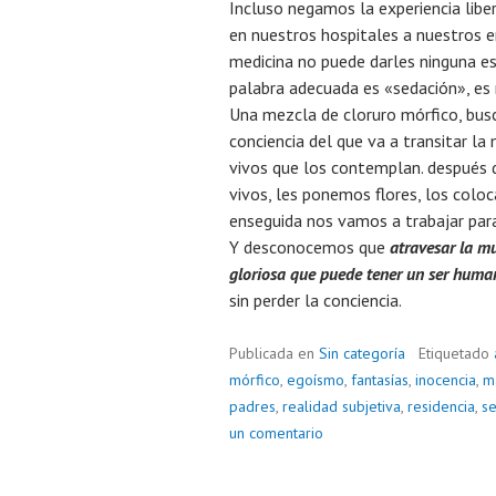
Incluso negamos la experiencia libe
en nuestros hospitales a nuestros 
medicina no puede darles ninguna e
palabra adecuada es «sedación», es
Una mezcla de cloruro mórfico, busc
conciencia del que va a transitar la
vivos que los contemplan. después
vivos, les ponemos flores, los colo
enseguida nos vamos a trabajar para
Y desconocemos que
atravesar la mu
gloriosa que puede tener un ser huma
sin perder la conciencia.
Publicada en
Sin categoría
Etiquetado
mórfico
,
egoísmo
,
fantasías
,
inocencia
,
m
padres
,
realidad subjetiva
,
residencia
,
s
un comentario