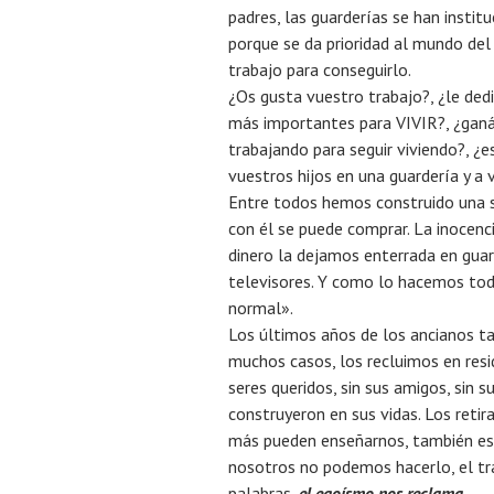
padres, las guarderías se han instit
porque se da prioridad al mundo del 
trabajo para conseguirlo.
¿Os gusta vuestro trabajo?, ¿le ded
más importantes para VIVIR?, ¿ganáis
trabajando para seguir viviendo?, ¿es
vuestros hijos en una guardería y a 
Entre todos hemos construido una so
con él se puede comprar. La inocenc
dinero la dejamos enterrada en guard
televisores. Y como lo hacemos todo
normal».
Los últimos años de los ancianos t
muchos casos, los recluimos en resid
seres queridos, sin sus amigos, sin s
construyeron en sus vidas. Los reti
más pueden enseñarnos, también es 
nosotros no podemos hacerlo, el tra
palabras,
el egoísmo nos reclama
.