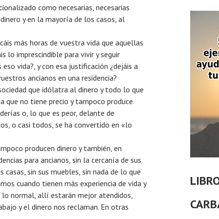
ucionalizado como necesarias, necesarias
dinero y en la mayoría de los casos, al
icáis más horas de vuestra vida que aquellas
 lo imprescindible para vivir y seguir
 eso vida?, y con esa justificación ¿dejáis a
vuestros ancianos en una residencia?
ciedad que idólatra al dinero y todo lo que
ia que no tiene precio y tampoco produce
erías o, lo que es peor, delante de
s, o casi todos, se ha convertido en «lo
ampoco producen dinero y también, en
encias para ancianos, sin la cercanía de sus
us casas, sin sus muebles, sin nada de lo que
LIBR
ramos cuando tienen más experiencia de vida y
lo normal, allí estarán mejor atendidos,
CARB
bajo y el dinero nos reclaman. En otras