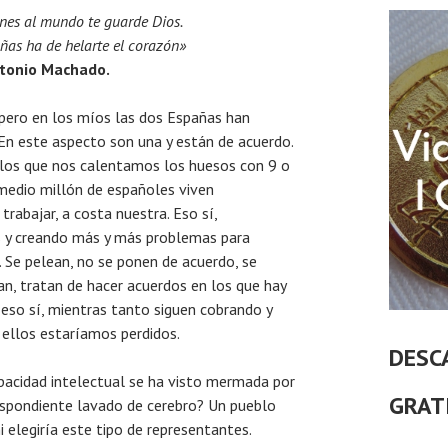
nes al mundo te guarde Dios.
ñas ha de helarte el corazón»
tonio Machado.
pero en los míos las dos Españas han
. En este aspecto son una y están de acuerdo.
los que nos calentamos los huesos con 9 o
 medio millón de españoles viven
rabajar, a costa nuestra. Eso sí,
s y creando más y más problemas para
. Se pelean, no se ponen de acuerdo, se
an, tratan de hacer acuerdos en los que hay
eso sí, mientras tanto siguen cobrando y
 ellos estaríamos perdidos.
DESC
acidad intelectual se ha visto mermada por
GRAT
respondiente lavado de cerebro? Un pueblo
i elegiría este tipo de representantes.