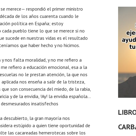
 se merece— respondió el primer ministro
a década de los años cuarenta cuando le
ación política en España; estoy
cada pueblo tiene lo que se merece si no
e sucede en nuestras vidas es el resultado
teníamos que haber hecho y no hicimos.
 y nos falta moralidad, y no me refiero a
me refiero a educación emocional, esa a la
 escuelas no le prestan atención, la que nos
n aplicada nos enseña a salir de la tristeza,
s que son consecuencia del miedo, de la rabia,
ricia y de la envidia, !Ay! la envidia española…
s desmesurados insatisfechos
LIBR
ra descubierto, la gran mayoría nos
CARB
sidera estúpido a quien tiene oportunidad de
sulte las cacareadas hemerotecas sobre los