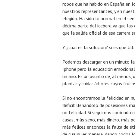
robos que ha habido en España en lo
nuestros representantes, y en nuestr
elegido. Ha sido lo normal en el se
décima parte del iceberg ya que las
que la salida oficial de esa carrera 
Y ¿cuál es la solución? si es que Ud
Podemos descargar en un minuto la
Iphone pero la educación emocional n
un año. Es un asunto de, al menos, 
plantar y cuidar árboles cuyos frut
Si no encontramos la felicidad en n
déficit llenándolo de posesiones ma
no felicidad. Si seguimos corriendo
casas, más sexo, más dinero, más p
más felices entonces la falta de ét
de cualquier manera, dando todos l