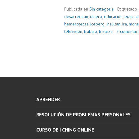
Publicada en
Sin categoría
Etiquetado
desacreditan
,
dinero
,
educación
,
educaci
hemerotecas
,
iceberg
,
insultan
,
ira
,
mora
televisión
,
trabajo
,
tristeza
2 comentari
APRENDER
RESOLUCIÓN DE PROBLEMAS PERSONALES
CURSO DE I CHING ONLINE