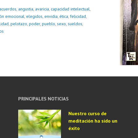
acuerdos
,
angustia
,
avaricia
,
capacidad intelectual
,
ón emocional
,
elegidos
,
envidia
,
ética
,
felicidad
,
lidad
,
pelotazo
,
poder
,
pueblo
,
sexo
,
sueldos
,
os
PRINCIPALES NOTICIAS
Nuestro curso de
meditación ha sido un
éxito