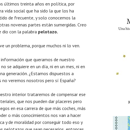
s últimos treinta años en política, por
a vida social que ha sido la que los ha
ntido de frecuente, y solo conocemos la
 otras novenas partes están sumergidas. Creo
se dio con la palabra
pelotazo.
. ve un problema, porque muchos ni lo ven.
 información que queramos de nuestro
o se adquiere en un día, ni en un mes, ni en
una generación. ¿Estamos dispuestos a
os no veremos nosotros pero sí España?
uestro interior trataremos de compensar ese
teriales, que nos pueden dar placeres pero
 ciegos en esa carrera de que más coches, más
oder o más conocimientos nos van a hacer
ica y de moralidad por conseguir todo eso y
os pelotazos que sean necesarios, entonces,