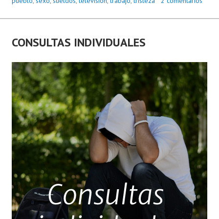
pueblo
,
sexo
,
sueldos
,
televisión
,
trabajo
,
tristeza
2 comentarios
CONSULTAS INDIVIDUALES