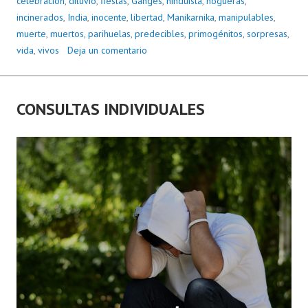
celebración
,
diluvio
,
fiestas
,
Ganges
,
hinduista
,
hogueras
,
incinerados
,
India
,
inocente
,
libertad
,
Manikarnika
,
manipulables
,
muerte
,
muertos
,
parihuelas
,
predecibles
,
primogénitos
,
sorpresas
,
vida
,
vivos
Deja un comentario
CONSULTAS INDIVIDUALES