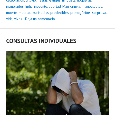
celebración
,
diluvio
,
fiestas
,
Ganges
,
hinduista
,
hogueras
,
incinerados
,
India
,
inocente
,
libertad
,
Manikarnika
,
manipulables
,
muerte
,
muertos
,
parihuelas
,
predecibles
,
primogénitos
,
sorpresas
,
vida
,
vivos
Deja un comentario
CONSULTAS INDIVIDUALES