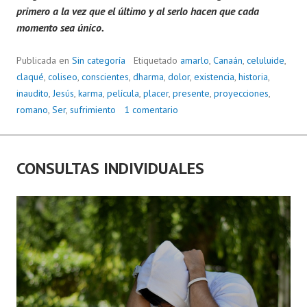
primero a la vez que el último y al serlo hacen que cada
momento sea único.
Publicada en
Sin categoría
Etiquetado
amarlo
,
Canaán
,
celuluide
,
claqué
,
coliseo
,
conscientes
,
dharma
,
dolor
,
existencia
,
historia
,
inaudito
,
Jesús
,
karma
,
película
,
placer
,
presente
,
proyecciones
,
romano
,
Ser
,
sufrimiento
1 comentario
CONSULTAS INDIVIDUALES