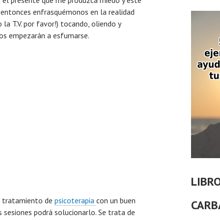
en el presente que me produzca miedo y este
, entonces enfrasquémonos en la realidad
a T.V. por favor!) tocando, oliendo y
ios empezarán a esfumarse.
LIBR
n tratamiento de
psicoterapia
con un buen
CARB
 sesiones podrá solucionarlo. Se trata de