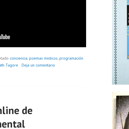
etado
conciencia
,
poemas misticos
,
programación
ath Tagore
Deja un comentario
nline de
mental