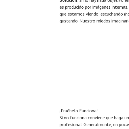
Solución
: si no hay nada objetivo 
es producido por imágenes internas
que estamos viendo, escuchando (no l
gustando. Nuestro miedos imaginar
¡Pruébelo Funciona!
Si no funciona conviene que haga u
profesional. Generalmente, en pocas